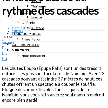
Japon
rythme des cascades
Thaïlande
Europe
France
Océanie
Australie
3 OCTOBRE 2023
ESTEBAN
TOUR DU MONDE
TOTAL
Présentation
4
SHARES
GALERIE PHOTO
0
A PROPOS
0
Nous contacter
4
Les chutes Epupa (Epupa Falls) sont un des trésors
naturels les plus spectaculaires de Namibie. Avec 22
cascades pouvant atteindre 37 mètres de haut, ces
chutes offrent un spectacle à couper le souffle.
Eloigné des points les plus touristiques de la
Namibie, vous vous retrouverez seul dans un endroit
encore bien gardé.