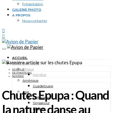
Présentation
GALERIE PHOTO
A PROPOS
Nous contacter
ACCUEIL
DESTINATIONS
Afrique
AFRIQUE
DESTINATIONS
Namibie
NAMIBIE
Amérique
Guadeloupe
Chutes Epupa : Quand
Asie
Philippines
Singapour
la nature danse au
Malaisie