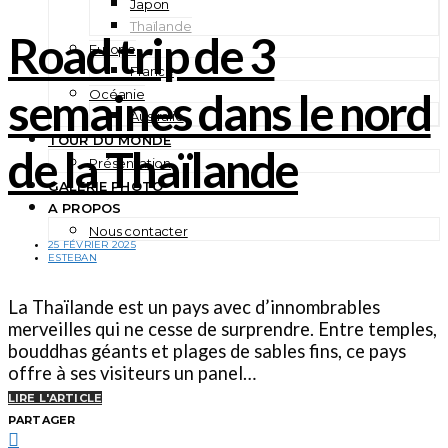
Japon
Thaïlande
Road trip de 3
Europe
France
semaines dans le nord
Océanie
Australie
TOUR DU MONDE
de la Thaïlande
Présentation
GALERIE PHOTO
A PROPOS
Nous contacter
25 FÉVRIER 2025
ESTEBAN
La Thaïlande est un pays avec d’innombrables
merveilles qui ne cesse de surprendre. Entre temples,
bouddhas géants et plages de sables fins, ce pays
offre à ses visiteurs un panel…
LIRE L'ARTICLE
PARTAGER