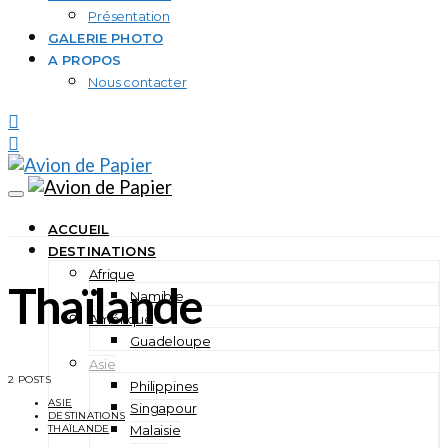
Présentation
GALERIE PHOTO
A PROPOS
Nous contacter
ACCUEIL
DESTINATIONS
Afrique
Thaïlande
Namibie
Amérique
Guadeloupe
Asie
2 POSTS
Philippines
ASIE
Singapour
DESTINATIONS
Malaisie
THAÏLANDE