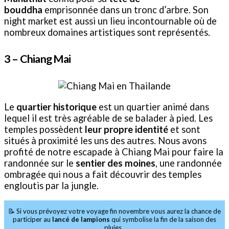
bouddha
emprisonnée dans un tronc d’arbre. Son
night market est aussi un lieu incontournable où de
nombreux domaines artistiques sont représentés.
3 –
Chiang Mai
Le
quartier historique
est un quartier animé dans
lequel il est très agréable de se balader à pied. Les
temples possèdent
leur propre identité
et sont
situés à proximité les uns des autres. Nous avons
profité de notre escapade à Chiang Mai pour faire la
randonnée sur le
sentier des moines
, une randonnée
ombragée qui nous a fait découvrir des temples
engloutis par la jungle.
📝 Si vous prévoyez votre voyage fin novembre vous aurez la chance de
participer au
lancé de lampions
qui symbolise la fin de la saison des
pluies.