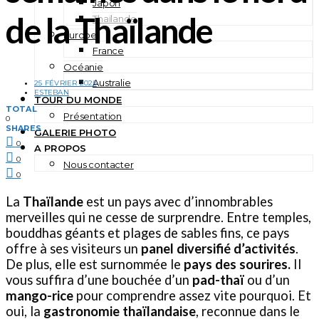
Japon
de la Thaïlande
Thaïlande
Europe
France
Océanie
Australie
25 FÉVRIER 2025
ESTEBAN
TOUR DU MONDE
TOTAL
Présentation
0
SHARES
GALERIE PHOTO
0
A PROPOS
0
Nous contacter
0
La
Thaïlande
est un pays avec d’innombrables
merveilles qui ne cesse de surprendre. Entre temples,
bouddhas géants et plages de sables fins, ce pays
offre à ses visiteurs un
panel diversifié d’activités
.
De plus, elle est surnommée le
pays des sourires.
Il
vous suffira d’une bouchée d’un
pad-thaï
ou d’un
mango-rice
pour comprendre assez vite pourquoi. Et
oui, la
gastronomie thaïlandaise
, reconnue dans le