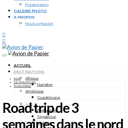
Présentation
GALERIE PHOTO
A PROPOS
Nous contacter
ACCUEIL
DESTINATIONS
Afrique
ASIE
DESTINATIONS
Namibie
THAÏLANDE
Amérique
Guadeloupe
Road trip de 3
Asie
Philippines
Singapour
semaines dans le nord
Malaisie