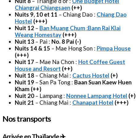
Nuit
8
– Triangle d’or :
One Budget Hotel
Chiangrai Chiangsaen
(++)
Nuit
s 9, 10 et 11
– Chiang Dao :
Chiang Dao
Hostel
(+++)
Nuit 12
–
Ban Muang Chum :Bann Rai Klai
Weang Homestay
(+++)
Nuit 13
– Pai :
No. 8 Pai
(-)
Nuits 14 & 15
– Mae Hong Son :
Pimpa House
(+++)
Nuit 17
– Mae Na Chon :
Hot Coffee Guest
House and Resort
(++)
Nuit 18
– Chiang Mai :
Cactus Hostel
(+)
Nuit 19
– San Pa Tong :
Baan Suan Kaew Huen
Kham
(++)
Nuit 20
– Lampang :
Nonnee Lampang Hotel
(+)
Nuit 21
– Chiang Mai :
Chanapat Hotel
(+++)
Nos transports
Arrivée en Thaïlande ✈️