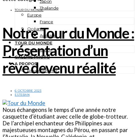
Japon
Thaïlande
TOUR DU MONDE
Europe
France
Notre Tour du Monde :
Océanie
Australie
TOUR DU MONDE
Présentation d’un
Présentation
GALERIE PHOTO
rêve devenu réalité
A PROPOS
Nous contacter
6 OCTOBRE 2023
ESTEBAN
Nous échangeons le temps d’une année notre
casquette d’étudiant avec celle de globe-trotteur.
De l’archipel enchanteur des Philippines aux
majestueuses montagnes du Pérou, en passant par
l’Australie, la Nouvelle-Calédonie, et…