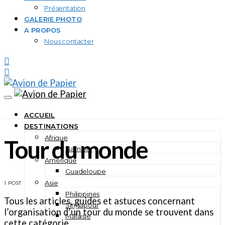
Présentation
GALERIE PHOTO
A PROPOS
Nous contacter
ACCUEIL
DESTINATIONS
Afrique
Tour du monde
Namibie
Amérique
Guadeloupe
Asie
1 POST
Philippines
Tous les articles, guides et astuces concernant
Singapour
l’organisation d’un tour du monde se trouvent dans
Malaisie
cette catégorie.