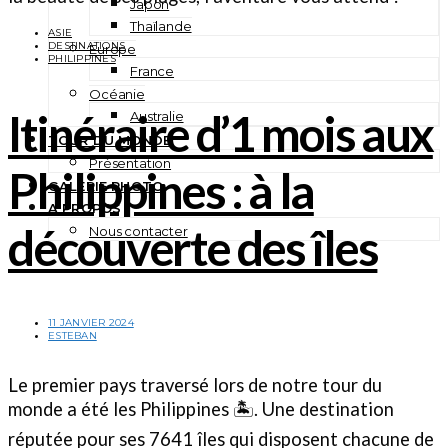
Japon
Thaïlande
ASIE
DESTINATIONS
Europe
PHILIPPINES
France
Océanie
Itinéraire d’1 mois aux
Australie
TOUR DU MONDE
Présentation
Philippines : à la
GALERIE PHOTO
A PROPOS
découverte des îles
Nous contacter
11 JANVIER 2024
ESTEBAN
Le premier pays traversé lors de notre tour du
monde a été les Philippines 🏝️. Une destination
réputée pour ses 7641 îles qui disposent chacune de