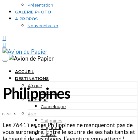
Présentation
GALERIE PHOTO
A PROPOS
Nous contacter
ACCUEIL
DESTINATIONS
Afrique
Philippines
Namibie
Amérique
Guadeloupe
Asie
8 POSTS
Philippines
Les 7641 îles des Philippines ne manqueront pas de
Singapour
vous surprendre. Entre le sourire de ses habitants et
Malaisie
la beauté de ses plages, l’aventure vous attend !