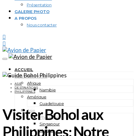
Présentation
GALERIE PHOTO
A PROPOS
Nous contacter
ACCUEIL
DESTINATIONS
Afrique
ASIE
DESTINATIONS
Namibie
PHILIPPINES
Amérique
Guadeloupe
Visiter Bohol aux
Asie
Philippines
Singapour
Philippines: Notre
Malaisie