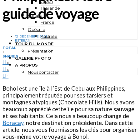
Japon
guide de voyage
Thaïlande
Europe
France
Océanie
Australie
12 DÉCEMBRE 2023
ESTEBAN
TOUR DU MONDE
TOTAL
Présentation
1
SHARES
GALERIE PHOTO
0
A PROPOS
0
Nous contacter
1
Bohol est une île à l’Est de Cebu aux Philippines,
principalement réputée pour ses tarsiers et
montagnes atypiques (Chocolate Hills). Nous avons
beaucoup apprécié cette île pour sa nature sauvage
et ses habitants. Cela nous a beaucoup changé de
Boracay
, notre destination précédente. Dans cette
article, nous vous fournissons les clés pour organiser
vous-même votre voyage à Bohol.