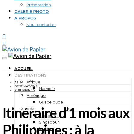
Présentation
GALERIE PHOTO
A PROPOS
Nous contacter
ACCUEIL
DESTINATIONS
Afrique
ASIE
DESTINATIONS
Namibie
PHILIPPINES
Amérique
Guadeloupe
Itinéraire d’1 mois aux
Asie
Philippines
Singapour
Philippines : à la
Malaisie