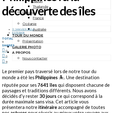
Japon
découverte des îles
Thaïlande
Europe
France
Océanie
Australie
11 JANVIER 2024
ESTEBAN
TOUR DU MONDE
TOTAL
Présentation
9
SHARES
GALERIE PHOTO
0
A PROPOS
0
Nous contacter
9
Le premier pays traversé lors de notre tour du
monde a été les
Philippines
🏝️. Une destination
réputée pour ses
7641 îles
qui disposent chacune de
paysages et traditions différents. Nous avons
décidés d’y rester
30 jours
ce qui correspond à la
durée maximale sans visa. Cet article vous
présentera notre
itinéraire
accompagné de toutes
nos
astuces
pour réussir au mieux votre voyage aux