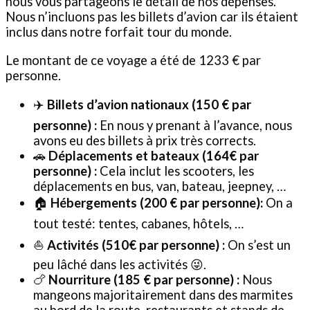
nous vous partageons le détail de nos dépenses.
Nous n’incluons pas les billets d’avion car ils étaient
inclus dans notre forfait tour du monde.
Le montant de ce voyage a été de 1233 € par
personne.
✈️
Billets d’avion nationaux (150 € par
personne) :
En nous y prenant à l’avance, nous
avons eu des billets à prix très corrects.
🚗
Déplacements et bateaux (164€ par
personne) :
Cela inclut les scooters, les
déplacements en bus, van, bateau, jeepney, …
🏠
Hébergements (200 € par personne):
On a
tout testé: tentes, cabanes, hôtels, …
⛵️
Activités (510€ par personne) :
On s’est un
peu lâché dans les activités 😜.
🍗
Nourriture (185 € par personne) :
Nous
mangeons majoritairement dans des marmites