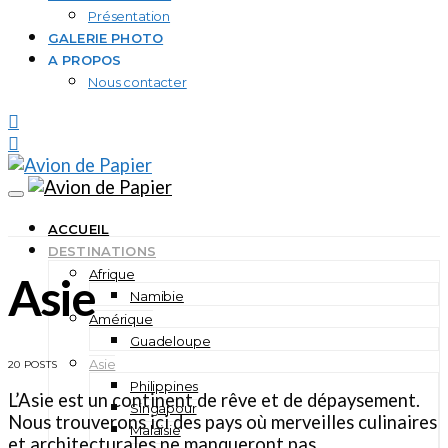
Présentation
GALERIE PHOTO
A PROPOS
Nous contacter
ACCUEIL
DESTINATIONS
Afrique
Asie
Namibie
Amérique
Guadeloupe
Asie
20 POSTS
Philippines
L’Asie est un continent de rêve et de dépaysement.
Singapour
Nous trouverons ici des pays où merveilles culinaires
Malaisie
et architecturales ne manqueront pas.