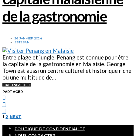
de la gastronomie
26 JANVIER 2024
ESTEBAN
Entre plage et jungle, Penang est connue pour être
la capitale de la gastronomie en Malaisie. George
Town est aussi un centre culturel et historique riche
où une multitude de…
LIRE L'ARTICLE
PARTAGER
Pagination
1
2
NEXT
des
POLITIQUE DE CONFIDENTIALITÉ
NOUS CONTACTER