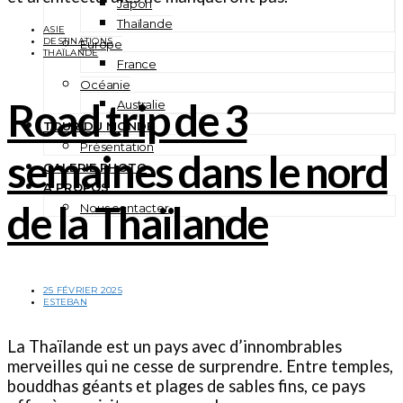
Japon
Thaïlande
ASIE
DESTINATIONS
Europe
THAÏLANDE
France
Océanie
Road trip de 3
Australie
TOUR DU MONDE
Présentation
semaines dans le nord
GALERIE PHOTO
A PROPOS
de la Thaïlande
Nous contacter
25 FÉVRIER 2025
ESTEBAN
La Thaïlande est un pays avec d’innombrables
merveilles qui ne cesse de surprendre. Entre temples,
bouddhas géants et plages de sables fins, ce pays