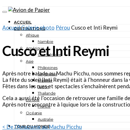
ACCUEIL
Accueil
Galerie photo
Pérou
Cusco et Inti Reymi
DESTINATIONS
Afrique
Namibie
Cusco et Inti Reymi
Amérique
Guadeloupe
Asie
Philippines
Après notre balade au Machu Picchu, nous sommes repa
Singapour
La fête du soleil (Inti Reymi) était à l’honneur dans la v
Malaisie
Fêtes dans les rues et spectacles s’enchaînèrent penda
Japon
Thaïlande
Cela a aussi été l’occasion de retrouver une famille d
Europe
Après notre rencontre à Iquique lors de la constructio
France
Océanie
Australie
< De l’Amazonie au Machu Picchu
TOUR DU MONDE