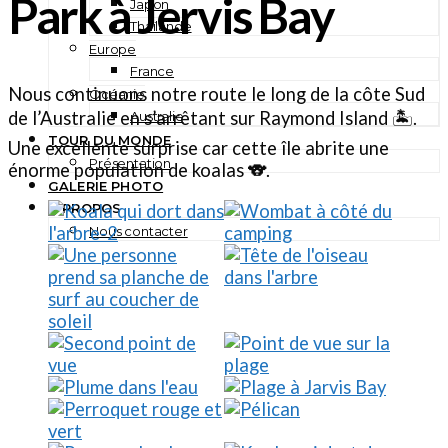
Park à Jervis Bay
Japon
Thaïlande
Europe
France
Nous continuons notre route le long de la côte Sud
Océanie
de l’Australie en s’arrêtant sur Raymond Island 🏝️.
Australie
TOUR DU MONDE
Une excellente surprise car cette île abrite une
Présentation
énorme population de koalas 🐨.
GALERIE PHOTO
A PROPOS
Nous contacter