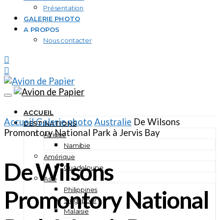
Présentation
GALERIE PHOTO
A PROPOS
Nous contacter
ACCUEIL
Accueil
Galerie photo
Australie
De Wilsons
DESTINATIONS
Promontory National Park à Jervis Bay
Afrique
Namibie
Amérique
De Wilsons
Guadeloupe
Asie
Promontory National
Philippines
Singapour
Malaisie